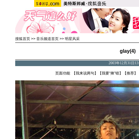
搜狐首页
>>
音乐频道首页
>>
明星风采
glay(4)
2003年12月31日1
页面功能 【
我来说两句
】【
我要“揪”错
】【
推荐
】