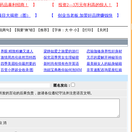
说两句
】【
我要“揪”错
】【
推荐
】【字体：
大
中
小
】【
打印
】 【
关闭
】
匿名发出：
所发的言论的后果负责，故请各位遵纪守法并注意语言文明。