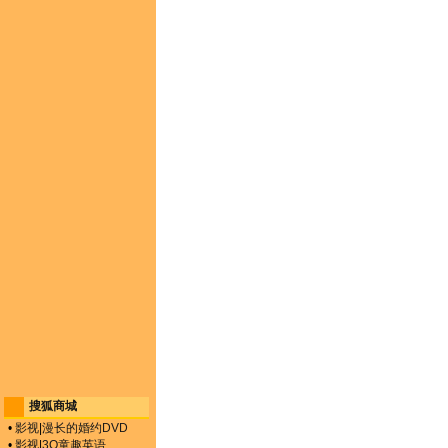
搜狐商城
•
影视
|
漫长的婚约DVD
•
影视
|
3Q童趣英语