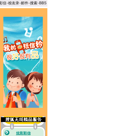
彩信
-
校友录
-
邮件
-
搜索
-
BBS