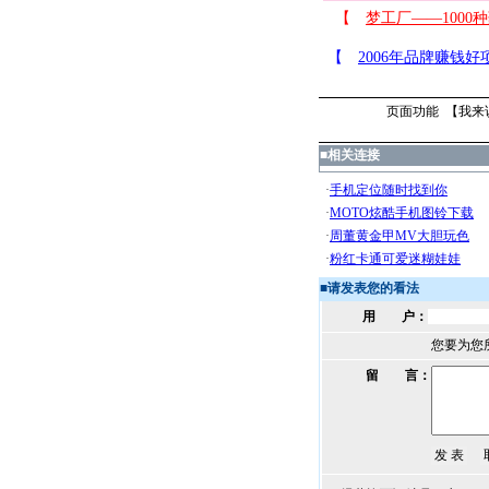
页面功能 【
我来
■
相关连接
■
请发表您的看法
用 户：
您要为您
留 言：