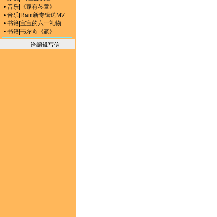
•
音乐
|
《家有琴童》
•
音乐
|
Rain新专辑送MV
•
书籍
|
宝宝的六一礼物
•
书籍
|
韦尔奇《赢》
-- 给编辑写信