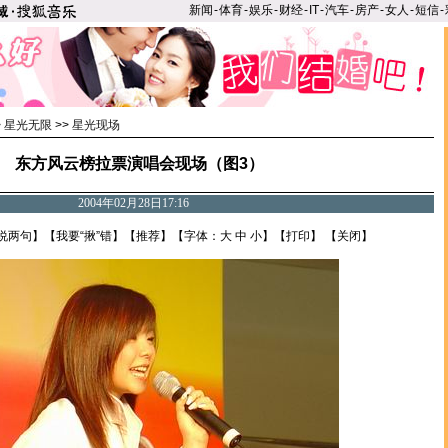
新闻
-
体育
-
娱乐
-
财经
-
IT
-
汽车
-
房产
-
女人
-
短信
-
>
星光无限
>>
星光现场
东方风云榜拉票演唱会现场（图3）
2004年02月28日17:16
说两句
】【
我要“揪”错
】【
推荐
】【字体：
大
中
小
】【
打印
】 【
关闭
】