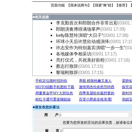
页面功能 【
我来说两句
】【
我要“揪”错
】【
推荐
】
■
相关连接
李克勤首次和郎朗合作非常出彩
(03/01 
郎朗演奏博得满场掌声
(03/01 17:39)
kelly陈慧玲演唱“大日子”
(03/01 17:38)
环球小天后许慧欣动感演绎
(03/01 17:1
许志安作为特别嘉宾演唱“一步一生”
(03
各地媒体争相采访
(03/01 17:17)
亮灯仪式，共祝美好前程
(03/01 17:16)
蔡志行致辞
(03/01 17:15)
黎瑞刚致辞
(03/01 17:15)
■
请发表您的看法
用 户：
您要为您所发的言论的后果负责，故请各位
留 言：