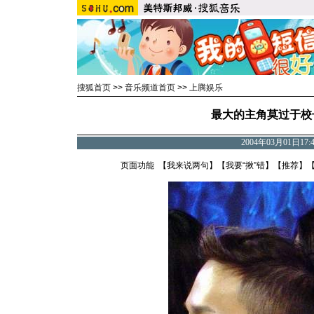
搜狐首页
>>
音乐频道首页
>>
上腾娱乐
最大的主角莫过于校
2004年03月01日17
页面功能 【
我来说两句
】【
我要“揪”错
】【
推荐
】