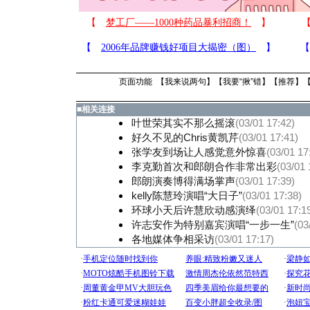
页面功能 【
我来说两句
】【
我要“揪”错
】【
推荐
】
■
相关连接
叶世荣其实不那么摇滚
(03/01 17:42)
好久不见的Chris黄凯芹
(03/01 17:41)
张学友到场让人感觉意外惊喜
(03/01 17
李克勤首次和郎朗合作非常出彩
(03/01 
郎朗演奏博得满场掌声
(03/01 17:39)
kelly陈慧玲演唱“大日子”
(03/01 17:38)
环球小天后许慧欣动感演绎
(03/01 17:1
许志安作为特别嘉宾演唱“一步一生”
(03
各地媒体争相采访
(03/01 17:17)