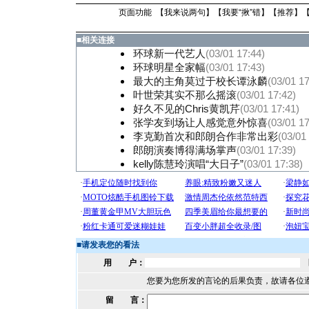
页面功能 【
我来说两句
】【
我要“揪”错
】【
推荐
】
■
相关连接
环球新一代艺人
(03/01 17:44)
环球明星全家幅
(03/01 17:43)
最大的主角莫过于校长谭泳麟
(03/01 17
叶世荣其实不那么摇滚
(03/01 17:42)
好久不见的Chris黄凯芹
(03/01 17:41)
张学友到场让人感觉意外惊喜
(03/01 17
李克勤首次和郎朗合作非常出彩
(03/01
郎朗演奏博得满场掌声
(03/01 17:39)
kelly陈慧玲演唱“大日子”
(03/01 17:38)
■
请发表您的看法
用 户：
您要为您所发的言论的后果负责，故请各位
留 言：