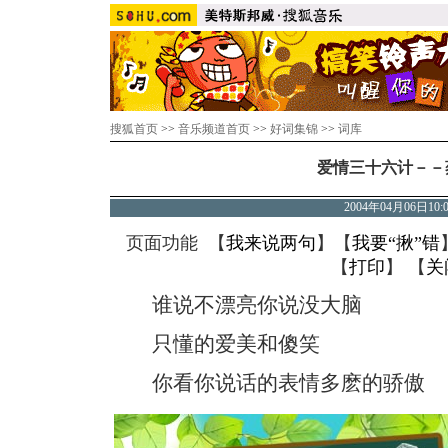
搜狐首页
>>
音乐频道首页
>>
好词集锦
>>
词库
爱情三十六计－－
2004年04月06日10
页面功能 【
我来说两句
】【
我要“揪”错
【
打印
】 【
关
谁说不漂亮你说没大脑
只懂的爱美和傻笑
你看你说话的表情多麽的骄傲