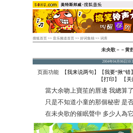
搜狐首页
>>
音乐频道首页
>>
好词集锦
>>
词库
未央歌－－黄
2004年04月06日10
页面功能 【
我来说两句
】【
我要“揪”错
【
打印
】 【
关
當大余吻上寶笙的唇邊 我總算了
只是不知道小童的那個秘密 是否
在未央歌的催眠聲中 多少人為它