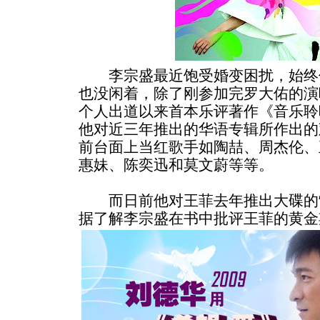
李宗盛最近饱受婚变困扰，始终
也没闲着，除了刚参加完罗大佑的演
个人出道以来首本乐评著作《音乐聆听报
他对近三年推出的华语专辑所作出的
前台面上当红歌手如陶喆、周杰伦、
惠妹、陈奕迅和莫文蔚等等。
而日前他对王菲去年推出大碟的“
据了解李宗盛在书中批评王菲的黄金