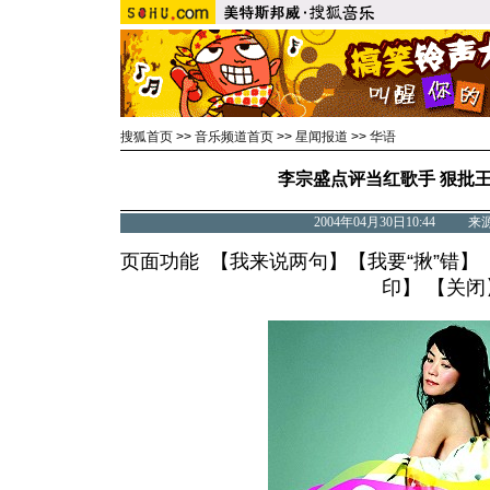
搜狐首页
>>
音乐频道首页
>>
星闻报道
>>
华语
李宗盛点评当红歌手 狠批王
2004年04月30日10:44 
页面功能 【
我来说两句
】【
我要“揪”错
】
印
】 【
关闭