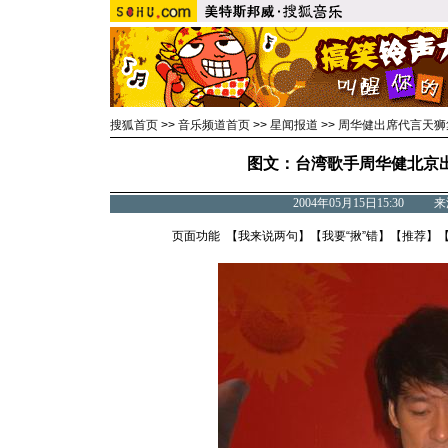
搜狐首页
>>
音乐频道首页
>>
星闻报道
>>
周华健出席代言天狮
图文：台湾歌手周华健北京出
2004年05月15日15:30
页面功能 【
我来说两句
】【
我要“揪”错
】【
推荐
】