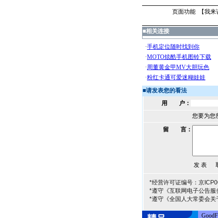
页面功能 【
我来
■
相关连接
■
请发表您的看法
用 户：
您要为您
留 言：
*经营许可证编号：京ICP00
*遵守《互联网电子公告服
*遵守《全国人大常委会关