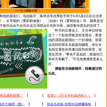
>>>点小图看大图
他的朋友们，包括陈升、陈绮贞等优秀歌手将于6月5及6日在台北举
》，从早期的《爱的初体验》、《自由》到《爱我别走》等，都将是演
于新作品会不会也在这次演唱会中先听为快，就得看张震岳的安排了。
昨天的记者会上，主办单位特地
选了一个彩色滑板送给张震岳，希望
他的演唱会能溜出一个好成绩。张震
岳也特别替女友路嘉怡喊冤，传出女
友因交通意外而遭法院判伤害罪，张
震岳澄清，“事实不是如此，路嘉怡已
和对方和解了。”可见他俩感情是多么
好。
搜狐音乐独家稿件，转载请注明
出处。