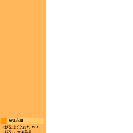
搜狐商城
•
影视
|
漫长的婚约DVD
•
影视
|
3Q童趣英语