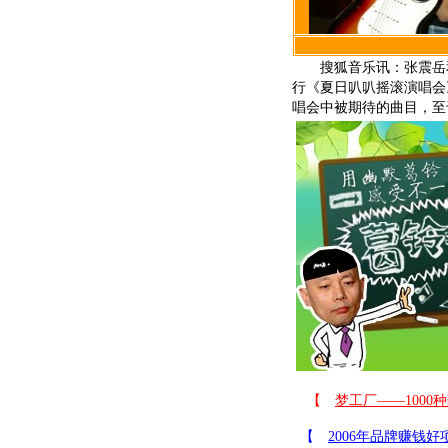
搜狐音乐讯：张震岳和
行《夏日叭叭摇滚演唱会
唱会中被期待的曲目，至