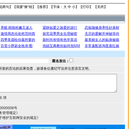
说两句
】【
我要“揪”错
】【
推荐
】【字体：
大
中
小
】【
打印
】 【
关闭
】
匿名发出：
所发的言论的后果负责，故请各位遵纪守法并注意语言文明。
000008号
务管理规定》
于维护互联网安全的规定》