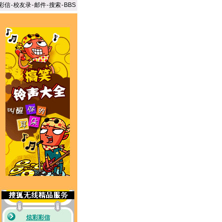
彩信
-
校友录
-
邮件
-
搜索
-
BBS