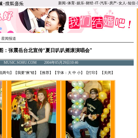
新闻
-
体育
-
娱乐
-
财经
-
IT
-
汽车
-
房产
-
女人
-
短信
-
>
星闻报道
图：张震岳台北宣传“夏日叭叭摇滚演唱会”
MUSIC.SOHU.COM 2004年05月29日10:46
说两句
】【
我要“揪”错
】【
推荐
】【字体：
大
中
小
】【
打印
】 【
关闭
】