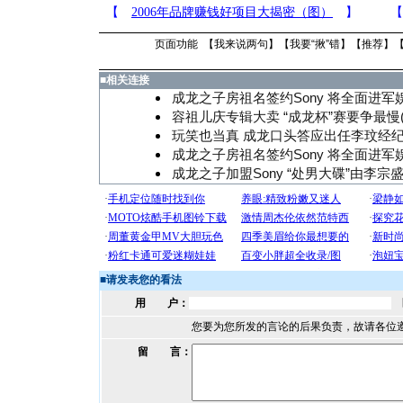
页面功能 【
我来说两句
】【
我要“揪”错
】【
推荐
】
■
相关连接
成龙之子房祖名签约Sony 将全面进军娱
容祖儿庆专辑大卖 “成龙杯”赛要争最慢(
玩笑也当真 成龙口头答应出任李玟经纪
成龙之子房祖名签约Sony 将全面进军娱
成龙之子加盟Sony “处男大碟”由李宗
■
请发表您的看法
用 户：
您要为您所发的言论的后果负责，故请各位
留 言：