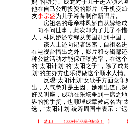
妈”的功劳。成龙对于儿子进入演艺
他在自己公司投资的影片《千机变2
友
李宗盛
为儿子筹备制作新唱片。
房祖名的母亲林凤娇自从嫁给成
一向不问世事，此次却为了儿子不惜
人，林凤娇还专程从美国赶到中国，
该人士还向记者透露，自祖名进
在电视台播出之外，影片和专辑都还
种公益活动才能保证曝光率，在这个
的“太阳计划”的“太阳之子”，除了成
划”的主办方也乐得做这个顺水人情
反观“太阳计划”女歌手方面竞争
出，人气急升是主因。她刚出道已深
好又叫座，成功在乐坛争到一席之地
界的抢手货，也顺理成章被点名为“
选，“太阳计划”统筹周国丰表示：“