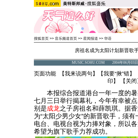
搜狐首页
>>
音乐频道首页
>>
星闻报道
>>
华语
房祖名成为太阳计划新晋歌手
MUSIC.SOHU.COM 2004年06月
页面功能 【
我来说两句
】【
我要“揪”错
】
印
】 【
关闭
本报综合报道港台一年一度的暑期
七月三日举行揭幕礼，今年有幸被点
别是
成龙
之子房祖名和薛凯琪。据香
为“太阳少男少女”的新晋歌手，须
电台、电视台视为力捧对象，所以各
希望为旗下歌手力荐成功。