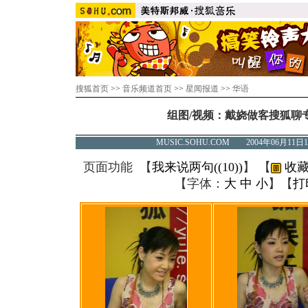
搜狐首页
>>
音乐频道首页
>>
星闻报道
>>
华语
组图/视频：戴娆做客搜狐聊
MUSIC.SOHU.COM 2004年06月1
页面功能 【
我来说两句(
(10)
)
】 【
收藏
【字体：
大
中
小
】【
打