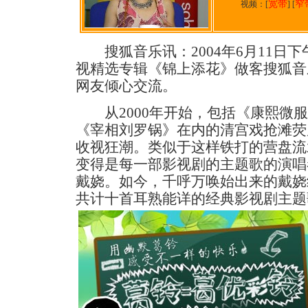
宽带
窄
视频：[
] [
搜狐音乐讯：2004年6月11日下
视精选专辑《锦上添花》做客搜狐音
网友倾心交流。
从2000年开始，包括《康熙微服
《宰相刘罗锅》在内的清宫戏抢滩荧
收视狂潮。类似于这样铁打的营盘流
变得是每一部影视剧的主题歌的演唱
戴娆。如今，千呼万唤始出来的戴娆
共计十首耳熟能详的经典影视剧主题