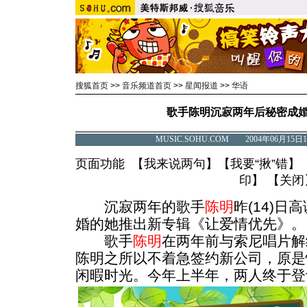
搜狐首页
>>
音乐频道首页
>>
星闻报道
>>
华语
歌手陈明沉寂两年后秘密成婚
MUSIC.SOHU.COM 2004年06月1
页面功能 【
我来说两句
】【
我要“揪”错
】
印
】 【
关闭
沉寂两年的歌手
陈明
昨(14)
婚的她推出新专辑《让爱情优先》。
歌手
陈明
在两年前与索尼唱片解
陈明之所以不着急签约新公司，原是
闲暇时光。今年上半年，两人终于登