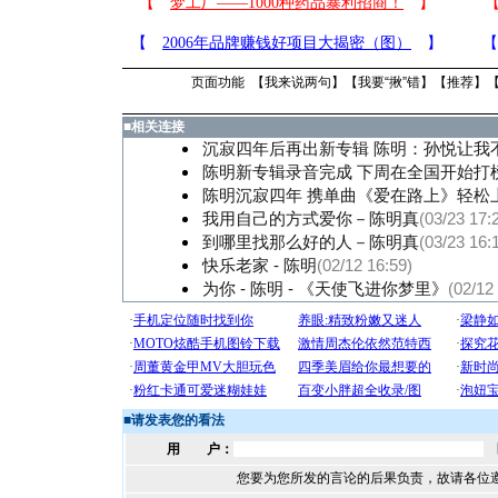
页面功能 【
我来说两句
】【
我要“揪”错
】【
推荐
】
■
相关连接
沉寂四年后再出新专辑 陈明：孙悦让我
陈明新专辑录音完成 下周在全国开始打榜
陈明沉寂四年 携单曲《爱在路上》轻松上
我用自己的方式爱你－陈明真
(03/23 17:
到哪里找那么好的人－陈明真
(03/23 16:
快乐老家 - 陈明
(02/12 16:59)
为你 - 陈明 - 《天使飞进你梦里》
(02/12
■
请发表您的看法
用 户：
您要为您所发的言论的后果负责，故请各位