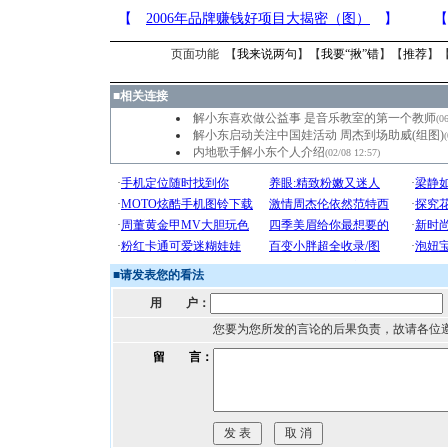
页面功能 【
我来说两句
】【
我要“揪”错
】【
推荐
】
■
相关连接
解小东喜欢做公益事 是音乐教室的第一个教师
(0
解小东启动关注中国娃活动 周杰到场助威(组图)
内地歌手解小东个人介绍
(02/08 12:57)
■
请发表您的看法
用 户：
您要为您所发的言论的后果负责，故请各位
留 言：