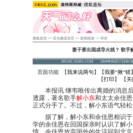
搜狐首页
>>
音乐频道首页
>>
星闻报道
>>
华语
妻子要出国成导火线？ 歌手
MUSIC.SOHU.COM 2004年06月17日
页面功能 【
我来说两句
】【
我要“揪”错
【
打印
】 【
关
本报讯 继韦唯传出离婚的消息后
透露，著名歌手
解小东
和太太余佳恩
正式分手了。不过，解小东语气轻松
据了解，解小东和余佳恩相识于19
学的余佳恩在回国探亲时认识了解小
情，余佳恩放弃国外的生活回到北京