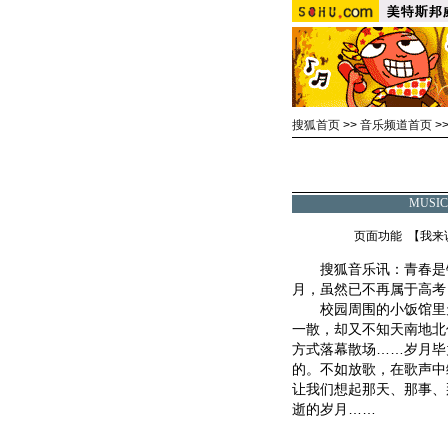
搜狐首页
>>
音乐频道首页
>
MUSI
页面功能 【
我来
搜狐音乐讯：青春是铁
月，虽然已不再属于高考
校园周围的小饭馆里天
一散，却又不知天南地北
方式落幕散场……岁月毕
的。不如放歌，在歌声中
让我们想起那天、那事、
逝的岁月……