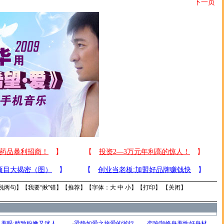
下一页
说两句
】【
我要“揪”错
】【
推荐
】【字体：
大
中
小
】【
打印
】 【
关闭
】