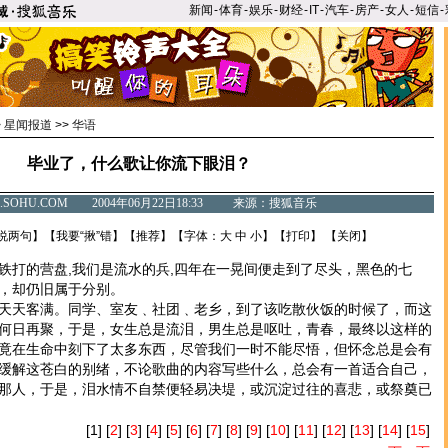
新闻
-
体育
-
娱乐
-
财经
-
IT
-
汽车
-
房产
-
女人
-
短信
-
>
星闻报道
>>
华语
毕业了，什么歌让你流下眼泪？
C.SOHU.COM 2004年06月22日18:33 来源：搜狐音乐
说两句
】【
我要“揪”错
】【
推荐
】【字体：
大
中
小
】【
打印
】 【
关闭
】
打的营盘,我们是流水的兵,四年在一晃间便走到了尽头，黑色的七
，却仍旧属于分别。
天客满。同学、室友﹑社团﹑老乡，到了该吃散伙饭的时候了，而这
何日再聚，于是，女生总是流泪，男生总是呕吐，青春，最终以这样的
竟在生命中刻下了太多东西，尽管我们一时不能尽悟，但怀念总是会有
缓解这苍白的别绪，不论歌曲的内容写些什么，总会有一首适合自己，
那人，于是，泪水情不自禁便轻易决堤，或沉淀过往的喜悲，或祭奠已
[1] [
2
] [
3
] [
4
] [
5
] [
6
] [
7
] [
8
] [
9
] [
10
] [
11
] [
12
] [
13
] [
14
] [
15
]