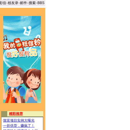
彩信
-
校友录
-
邮件
-
搜索
-
BBS