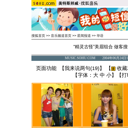
搜狐首页
>>
音乐频道首页
>>
星闻报道
>>
华语
“精灵古怪”美眉组合 做客搜
MUSIC.SOHU.COM 2004年06月2
页面功能 【
我来说两句(
19
)
】 【
收藏
【字体：
大
中
小
】【
打