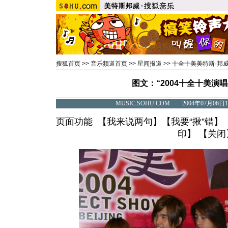
搜狐首页
>>
音乐频道首页
>>
星闻报道
>>
十全十美美特斯·邦
图文：“2004十全十美演唱会
MUSIC.SOHU.COM 2004年07月0
页面功能 【
我来说两句
】【
我要“揪”错
】
印
】 【
关闭