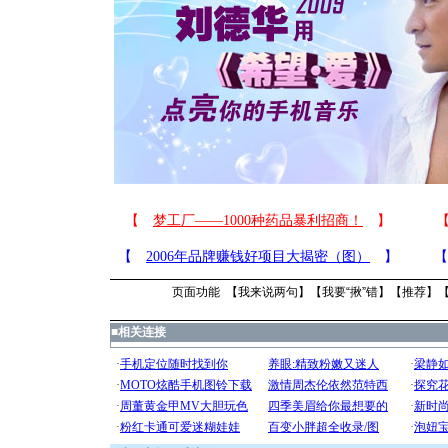
页面功能 【
我来说两句
】【
我要“揪”错
】【
推荐
】
■
相关连接