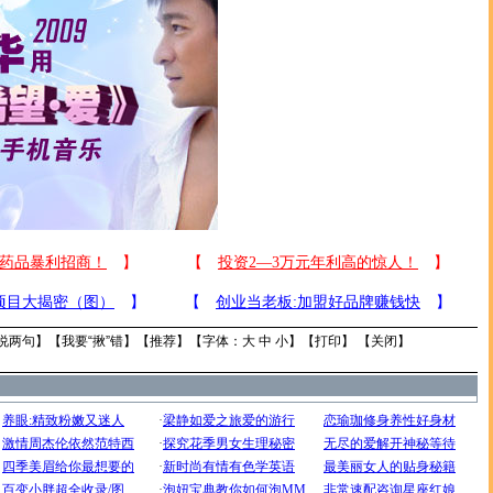
说两句
】【
我要“揪”错
】【
推荐
】【字体：
大
中
小
】【
打印
】 【
关闭
】