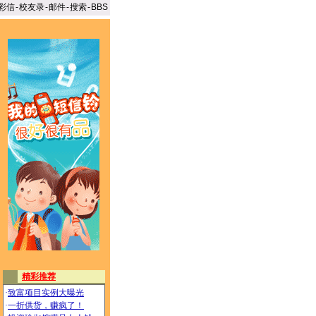
彩信
-
校友录
-
邮件
-
搜索
-
BBS