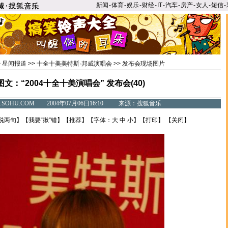
新闻
-
体育
-
娱乐
-
财经
-
IT
-
汽车
-
房产
-
女人
-
短信
-
>
星闻报道
>>
十全十美美特斯·邦威演唱会
>>
发布会现场图片
图文：“2004十全十美演唱会” 发布会(40)
C.SOHU.COM 2004年07月06日16:10 来源：搜狐音乐
说两句
】【
我要“揪”错
】【
推荐
】【字体：
大
中
小
】【
打印
】 【
关闭
】