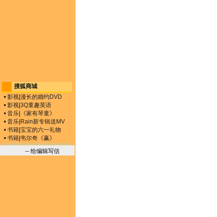
搜狐商城
•
影视
|
漫长的婚约DVD
•
影视
|
3Q童趣英语
•
音乐
|
《家有琴童》
•
音乐
|
Rain新专辑送MV
•
书籍
|
宝宝的六一礼物
•
书籍
|
韦尔奇《赢》
-- 给编辑写信