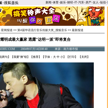
新闻
-
体育
-
娱乐
-
财经
-
IT
-
汽车
-
房产
-
女人
-
短信
-
>
星闻报道
>>
第4届华语流行音乐传媒大奖_搜狐音乐
>>
最新报道
耀明成最大赢家 透露“达明一派”即将复合
C.SOHU.COM 2004年07月14日08:40 来源：南方都市报
说两句
】【
我要“揪”错
】【
推荐
】【字体：
大
中
小
】【
打印
】 【
关闭
】