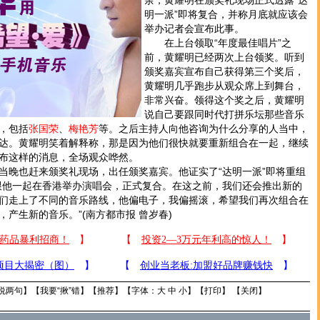
余，黄耀明在颁奖礼现场正式透露“达
明一派”即将复合，并称月底就应该会
举办记者会宣布此事。
在上台领取“年度最佳唱片”之
前，黄耀明已经两次上台领奖。听到
颁奖嘉宾宣布自己获得第三个奖后，
黄耀明几乎跑步从观众席上到舞台，
非常兴奋。领得这个奖之后，黄耀明
说自己要跟同时代打拼乐坛那些音乐
，包括
张国荣
、
梅艳芳
等。之后主持人向他咨询为什么分享的人当中，
达。黄耀明笑着解释称，那是因为他们很快就要重新组合在一起，继续
布这样的消息，全场观众哗然。
晚也赶来颁奖礼现场，出任颁奖嘉宾。他证实了“达明一派”即将重组
跟他一起在香港举办演唱会，正式复合。在这之前，我们还会推出新的
们走上了不同的音乐路线，他偏电子，我偏摇滚，希望我们再次组合在
产生新的音乐。”(南方都市报 曾岁春)
说两句
】【
我要“揪”错
】【
推荐
】【字体：
大
中
小
】【
打印
】 【
关闭
】