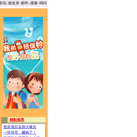
彩信
-
校友录
-
邮件
-
搜索
-
BBS