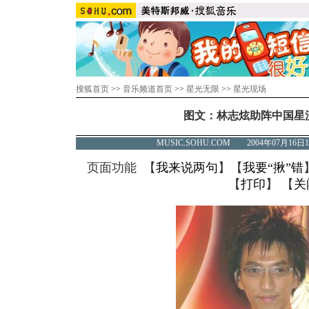
搜狐首页
>>
音乐频道首页
>>
星光无限
>>
星光现场
图文：林志炫助阵中国星流行
MUSIC.SOHU.COM 2004年07月1
页面功能 【
我来说两句
】【
我要“揪”错
【
打印
】 【
关