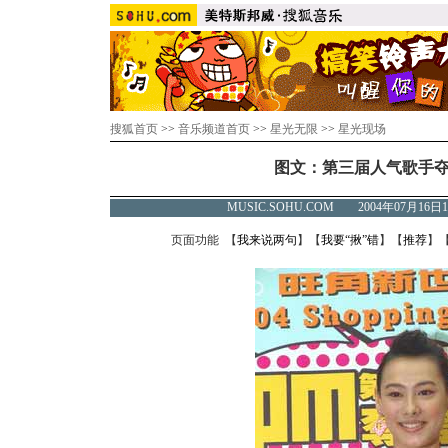
搜狐首页
>>
音乐频道首页
>>
星光无限
>>
星光现场
图文：第三届人气歌手夺标
MUSIC.SOHU.COM 2004年07月1
页面功能 【
我来说两句
】【
我要“揪”错
】【
推荐
】