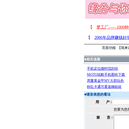
页面功能 【
我来
■
相关连接
■
请发表您的看法
用 户：
您要为您
留 言：