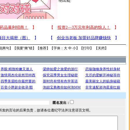
明出处
说两句
】【
我要“揪”错
】【
推荐
】【字体：
大
中
小
】【
打印
】 【
关闭
】
匿名发出：
所发的言论的后果负责，故请各位遵纪守法并注意语言文明。