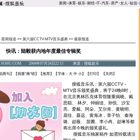
新闻
-
体育
-
娱乐
-
财经
-
IT
-
汽车
-
房产
-
女人
-
短信
-
>
星闻报道
>>
第六届CCTV-MTV音乐盛典
>>
最新报道
快讯：陆毅获内地年度最佳专辑奖
C.SOHU.COM 2004年07月24日22:15 来源：搜狐娱乐
说两句
】【
我要“揪”错
】【
推荐
】【字体：
大
中
小
】【
打印
】 【
关闭
】
搜狐音乐讯：第六届CCTV－
MTV音乐颁奖盛典，将于24晚8时，
在北京奥林匹克体育馆隆重揭晓。戴
思聪、 林夕、钟丽缇、孙悦、沙宝
亮、爱戴、阿朵、艾尔肯、黄晓明、
眉佳、聂远、黄海冰，章子怡、秦海
璐、赵薇、 苗圃、李小冉、赵琳等都
将出席今晚的颁奖盛礼。
搜狐音乐独家稿件 如需转载请注