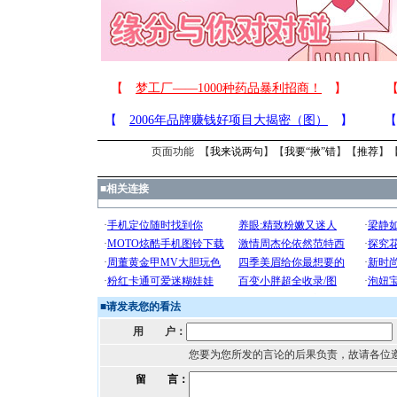
页面功能 【
我来说两句
】【
我要“揪”错
】【
推荐
】
■
相关连接
■
请发表您的看法
用 户：
您要为您所发的言论的后果负责，故请各位
留 言：