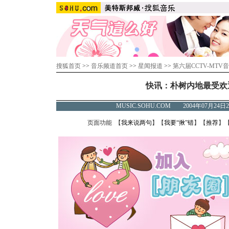
搜狐首页
>>
音乐频道首页
>>
星闻报道
>>
第六届CCTV-MTV
快讯：朴树内地最受欢
MUSIC.SOHU.COM 2004年07月2
页面功能 【
我来说两句
】【
我要“揪”错
】【
推荐
】