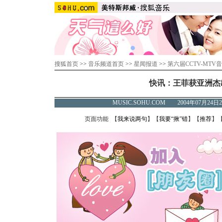
搜狐首页
>>
音乐频道首页
>>
星闻报道
>>
第六届CCTV-MTV
快讯：王菲获亚洲杰
MUSIC.SOHU.COM 2004年07月2
页面功能 【
我来说两句
】【
我要“揪”错
】【
推荐
】