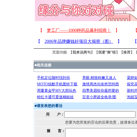
页面功能 【
我来说两句
】【
我要“揪”错
】【
推荐
】
■
相关连接
■
请发表您的看法
用 户：
您要为您所发的言论的后果负责，故请各位
留 言：