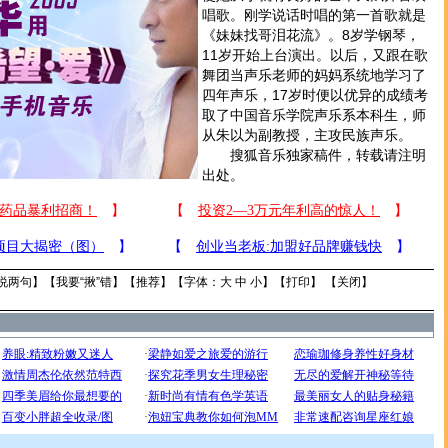
唱歌。刚学说话时唱的第一首歌就是
《妹妹找哥泪花流》。8岁学钢琴，
11岁开始上台演出。以后，又跟在歌
舞团当声乐老师的妈妈系统地学习了
四年声乐，17岁时便以优异的成绩考
取了中国音乐学院声乐系本科生，师
从朱以为副教授，主攻民族声乐。
搜狐音乐独家稿件，转载请注明
出处。
说两句
】【
我要“揪”错
】【
推荐
】【字体：
大
中
小
】【
打印
】 【
关闭
】