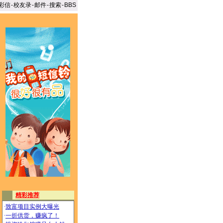
彩信
-
校友录
-
邮件
-
搜索
-
BBS