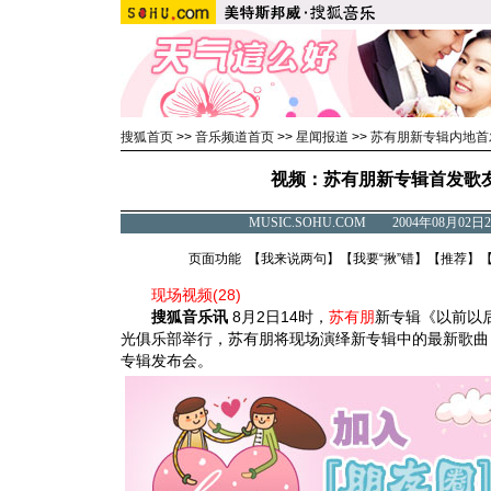
搜狐首页
>>
音乐频道首页
>>
星闻报道
>>
苏有朋新专辑内地首
视频：苏有朋新专辑首发歌友
MUSIC.SOHU.COM 2004年08月0
页面功能 【
我来说两句
】【
我要“揪”错
】【
推荐
】
现场视频(28)
搜狐音乐讯
8月2日14时，
苏有朋
新专辑《以前以
光俱乐部举行，苏有朋将现场演绎新专辑中的最新歌曲
专辑发布会。