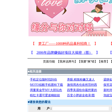
页面功能 【
我来说两句
】【
我要“揪”错
】【
推荐
】
■
相关连接
■
请发表您的看法
用 户：