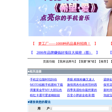
页面功能 【
我来说两句
】【
我要“揪”错
】【
推荐
】
■
相关连接
■
请发表您的看法
用 户：