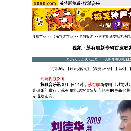
搜狐首页
>>
音乐频道首页
>>
星闻报道
>>
苏有朋新专辑内地首
视频：苏有朋新专辑首发歌友
MUSIC.SOHU.COM 2004年08月0
页面功能 【
我来说两句
】【
我要“揪”错
】【
推荐
】
现场视频(30)
搜狐音乐讯
8月2日14时，
苏有朋
新专辑《以前以
光俱乐部举行，苏有朋将现场演绎新专辑中的最新歌曲
专辑发布会。