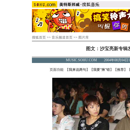
搜狐首页
>>
音乐频道首页
>>
图片库
图文：沙宝亮新专辑发布
MUSIC.SOHU.COM 2004年08月0
页面功能 【
我来说两句
】【
我要“揪”错
】【
推荐
】