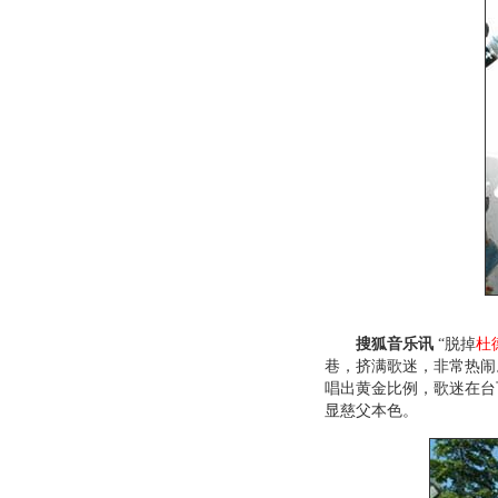
搜狐音乐讯
“脱掉
杜
巷，挤满歌迷，非常热闹。签
唱出黄金比例，歌迷在台
显慈父本色。