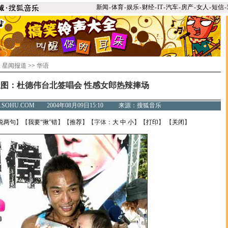
新闻
-
体育
-
娱乐
-
财经
-
IT
-
汽车
-
房产
-
女人
-
短信
-
>
星闻报道
>>
华语
组图：杜德伟台北签唱会 性感女郎热辣捧场
C.SOHU.COM 2004年08月09日15:10 来源：搜狐音乐
说两句
】【
我要“揪”错
】【
推荐
】【字体：
大
中
小
】【
打印
】 【
关闭
】