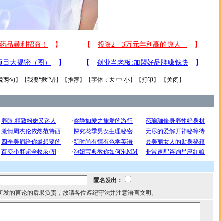
说两句
】【
我要“揪”错
】【
推荐
】【字体：
大
中
小
】【
打印
】 【
关闭
】
匿名发出：
所发的言论的后果负责，故请各位遵纪守法并注意语言文明。