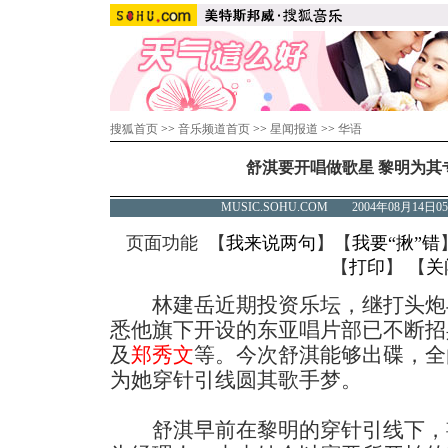
搜狐首页
>>
音乐频道首页
>>
星闻报道
>>
华语
舒淇要开唱做歌星 黎明为其
MUSIC.SOHU.COM 2004年08月1
页面功能 【
我来说两句
】【
我要“揪”错
【
打印
】 【
关
林建岳近期投资乐坛，继打头炮
悉他旗下开设的东亚唱片部已不断招
及
郑秀文
等。今次舒淇能够出碟，全
为她穿针引线圆其歌手梦。
舒淇早前在黎明的穿针引线下，