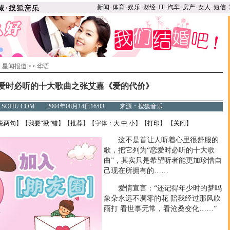
新闻
-
体育
-
娱乐
-
财经
-
IT
-
汽车
-
房产
-
女人
-
短信
-
>
星闻报道
>>
华语
爱时必听的十大歌曲之张艾嘉《爱的代价》
C.SOHU.COM 2004年08月14日16:03 来源：搜狐音乐
说两句
】【
我要“揪”错
】【
推荐
】【字体：
大
中
小
】【
打印
】 【
关闭
】
这不是首让人听着心里很舒服的
歌，把它列为“恋爱时必听的十大歌
曲”，其实只是希望听者能更加珍惜自
己现在所拥有的……
爱情宣言：“还记得年少时的梦吗
象朵永远不凋零的花 陪我经过那风吹
雨打 看世事无常，看沧桑变化……”