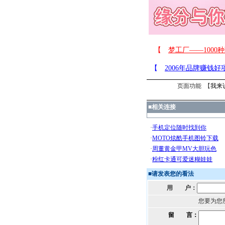
页面功能 【
我来
■
相关连接
■
请发表您的看法
用 户：
您要为您
留 言：