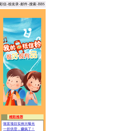
彩信
-
校友录
-
邮件
-
搜索
-
BBS