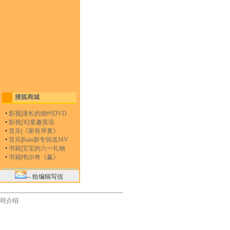
搜狐商城
•
影视
|
漫长的婚约DVD
•
影视
|
3Q童趣英语
•
音乐
|
《家有琴童》
•
音乐
|
Rain新专辑送MV
•
书籍
|
宝宝的六一礼物
•
书籍
|
韦尔奇《赢》
-- 给编辑写信
司介绍