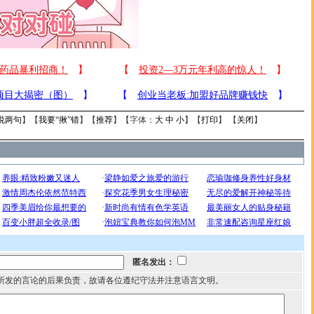
说两句
】【
我要“揪”错
】【
推荐
】【字体：
大
中
小
】【
打印
】 【
关闭
】
匿名发出：
所发的言论的后果负责，故请各位遵纪守法并注意语言文明。