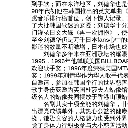
到手软；而在东洋地区，刘德华也是
90年代初他在韩国推出的英文单曲《T
踞音乐排行榜首位，创下惊人记录。
了大批韩国歌迷的宠爱；刘德华十分
门灌录日文大碟《再一次拥抱》，使
至今刘德华仍是万千日本fans心中
影迷的数量不断激增，日本市场也成
刘德华多年来在亚洲歌坛的耀眼
1995，1996年他蝉联美国BILLBOAR
欢迎歌手奖；1996年度荣获美国M
奖；1999年刘德华作为华人歌手代
自邀请，参加在韩国举行的世界慈善音
歌手身份获邀为英国杜莎夫人蜡像馆
级名人的蜡像共同摆放于香港山顶蜡
名副其实十项全能的刘德华，廿
出漂亮成绩单外，其热心公益的健康
挠，谦逊宽容的人格魅力也受到外界
除了身体力行积极参与大小慈善活动