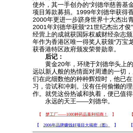
使外，其一手创办的“刘德华慈善基
项目筹款募捐。1999年刘德华获得
2000年更进一步跻身世界十大杰出
2001年刘德华获颁“21世纪杰出才
经营上的成就获国际权威财经杂志颁发
年作为香港区唯一得奖人获颁“万宝龙
获香港特区政府颁发荣誉勋章。
后记：
黄金20年，环绕于刘德华头上的
远以新人般的热情面对周遭的一切，
们在此细数他的种种辉煌时，他已在
习，尝试和冲刺。没有任何偷懒的理
作。就凭这份热诚和执着，便已值得
永远的天王——刘德华。