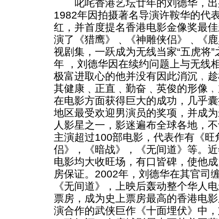
叱咤香港艺坛廿年的刘德华，出
1982年因拍摄著名导演许鞍华的代
红，并首度提名香港电影金像奖最佳
演了《猎鹰》﹑《神雕侠侣》﹑《鹿
视剧集，一跃成为无线当家“五虎将”
年 ，刘德华因在续约问题上与无线
极富进取心的他并没有因此消沉﹐趁
其健康﹑正直﹑勤奋﹑英俊的形像﹐
在电影方面获得巨大的成功，几乎囊
地区最受欢迎男演员的奖项，并成为
人影星之一，影迷遍布全球各地，不
主演超过100部电影，代表作有《
侣》，《暗战》，《无间道》等。近
电影均大收旺场，有口皆碑，使他成
房保证。2002年，刘德华在其官司
《无间道》，上映后轰动整个华人电影
票房，成为史上票房最高的香港电影
演合作的武侠巨作《十面埋伏》中，