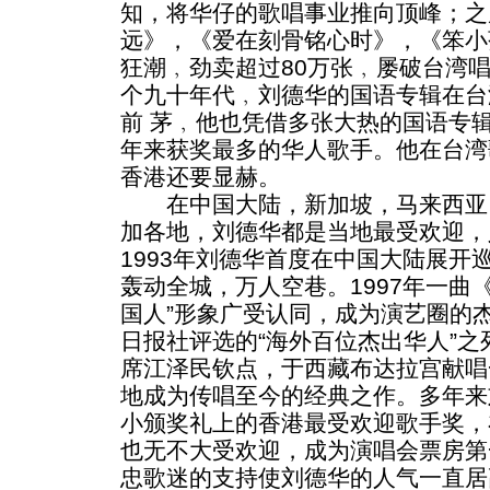
知，将华仔的歌唱事业推向顶峰；之
远》，《爱在刻骨铭心时》，《笨小
狂潮﹐劲卖超过80万张﹐屡破台湾
个九十年代﹐刘德华的国语专辑在台
前 茅﹐他也凭借多张大热的国语专辑成为c
年来获奖最多的华人歌手。他在台湾
香港还要显赫。
在中国大陆，新加坡，马来西亚
加各地，刘德华都是当地最受欢迎，
1993年刘德华首度在中国大陆展开
轰动全城，万人空巷。1997年一曲
国人”形象广受认同，成为演艺圈的
日报社评选的“海外百位杰出华人”之
席江泽民钦点，于西藏布达拉宫献唱
地成为传唱至今的经典之作。多年来
小颁奖礼上的香港最受欢迎歌手奖，
也无不大受欢迎，成为演唱会票房第
忠歌迷的支持使刘德华的人气一直居