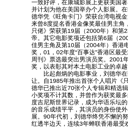
一致好评，在康城影展上更获美国著
并计划为他在美国举办个人影展。在电
德华凭《旺角卡门》荣获台湾电视金
来曾8度提名香港金像奖最佳男主角
只佬》荣获第19届（2000年）和第2
帝。其它电影奖项还包括第6届（20
佳男主角及第10届（2004年）香
奖，01，02年度“百事达”香港区
周刊》票选最突出男演员奖。2001
奖，以表彰其对本土电影工业的卓越
比起彪炳的电影事业，刘德华在
让。自1985年推出首张个人唱片《
德华已推出近70张个人专辑和精选
小奖项不计其数，并曾作为获奖最多的
度吉尼斯世界记录，成为华语乐坛的
的音乐成绩平平，其演员的身份使外
展。90年代初，刘德华终凭不懈的
红透半边天，连续3年蝉联香港最受