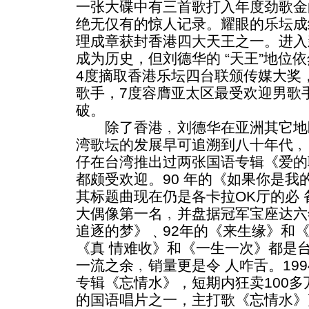
一张大碟中有三首歌打入年度劲歌金
绝无仅有的惊人记录。耀眼的乐坛成
理成章获封香港四大天王之一。进入
成为历史，但刘德华的 “天王”地位
4度摘取香港乐坛四台联颁传媒大奖
歌手，7度容膺亚太区最受欢迎男歌
破。
除了香港﹐刘德华在亚洲其它地
湾歌坛的发展早可追溯到八十年代﹐
仔在台湾推出过两张国语专辑《爱的
都颇受欢迎。90 年的《如果你是我
其标题曲现在仍是各卡拉OK厅的必
大偶像第一名﹐并盘据冠军宝座达六
追逐的梦》﹑92年的《来生缘》和《
《真 情难收》和《一生一次》都是
一流之余﹐销量更是令 人咋舌。19
专辑《忘情水》，短期内狂卖100
的国语唱片之一，主打歌《忘情水》