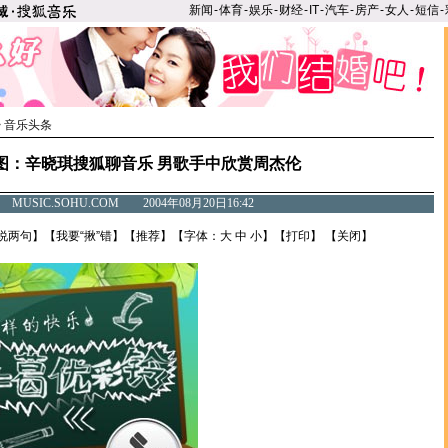
新闻
-
体育
-
娱乐
-
财经
-
IT
-
汽车
-
房产
-
女人
-
短信
-
>
音乐头条
图：辛晓琪搜狐聊音乐 男歌手中欣赏周杰伦
MUSIC.SOHU.COM 2004年08月20日16:42
说两句
】【
我要“揪”错
】【
推荐
】【字体：
大
中
小
】【
打印
】 【
关闭
】