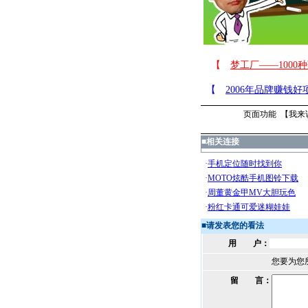
页面功能 【
我来
■
相关连接
■
请发表您的看法
用 户：
您要为您
留 言：