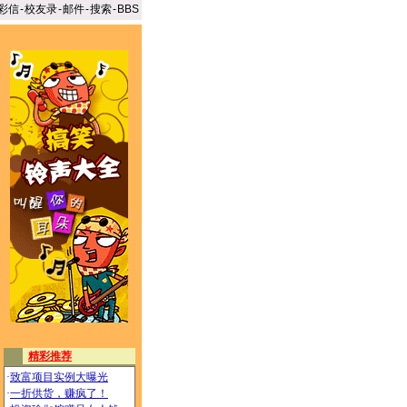
彩信
-
校友录
-
邮件
-
搜索
-
BBS