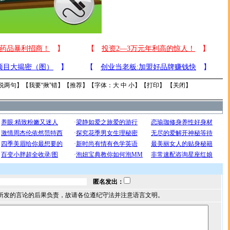
说两句
】【
我要“揪”错
】【
推荐
】【字体：
大
中
小
】【
打印
】 【
关闭
】
匿名发出：
所发的言论的后果负责，故请各位遵纪守法并注意语言文明。