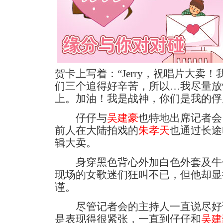
贺卡上写着：“Jerry，祝唱片大卖
们三个追得好辛苦，所以…我尽量放
上。加油！我是战神，你们是我的俘
仔仔与
吴建豪
也特地出席记者会
前人在大陆拍戏的
朱孝天
也通过长途
辑大卖。
身穿黑色背心外加白色外套及牛
现场的女歌迷们狂叫不已，但他却显
谨。
尽管记者会的主持人一直说尽好
是表现得很紧张，一直到仔仔和
吴建