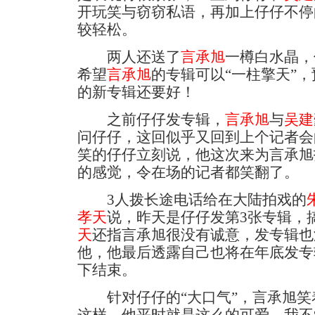
开玩笑与窃窃私语，再加上仔仔不停
较轻松。
两人还送了
言承旭
一樽白水晶，
希望
言承旭
的专辑可以“一柱擎天”
的新专辑还要好！
之前仔仔发专辑，
言承旭
与
吴建
问仔仔，这回似乎又回到上个记者会
笑的仔仔立刻说，他这次来为言承旭
的感觉，令在场的记者都笑翻了。
3人拨长途电话给在大陆拍戏的
孝天
说，昨天是仔仔发第3张专辑，
天
还指言承旭很没有诚意，发专辑也
他，他最后透露自己也将在年底发专
下结束。
针对仔仔的“大口气”，言承旭笑