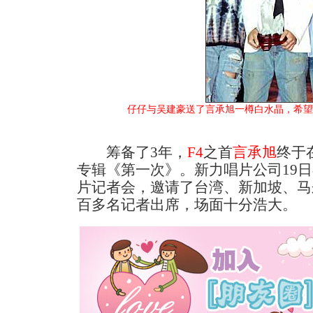
仔仔与吴建豪送了言承旭一樽白水晶，希望
筹备了3年，
F4
之首
言承旭
终于
专辑《第一次》。新力唱片公司19
片记者会，邀请了台湾、新加坡、马
百多名记者出席，场面十分浩大。