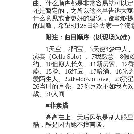
曲、什么顺序都是非常容易就可以定
还是暂定的，之所以这么早告诉大家
什么意见或者更好的建议，都能够提
的调整，希望8月28日给大家一个满
附注：曲目顺序（以现场为准）
1天空、2阳宝、3天使4梦中人、
演奏（Cello Solo）、7我愿意、
约、10但愿人长久、11新房客、12
蘼、15脸、16红豆、17暗涌、18光之
爱陌生人、22thelook oflove、2
26当时的月亮、27你喜欢不如我喜欢
战、30人间
■菲素描
高高在上、天后风范是别人眼里
酷，酷是因为她不擅言谈。