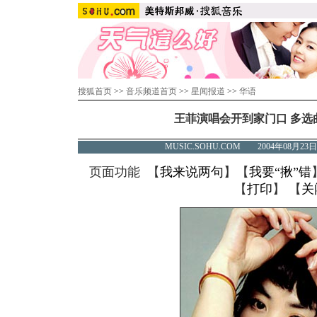
搜狐首页
>>
音乐频道首页
>>
星闻报道
>>
华语
王菲演唱会开到家门口 多选
MUSIC.SOHU.COM 2004年08月
页面功能 【
我来说两句
】【
我要“揪”错
【
打印
】 【
关