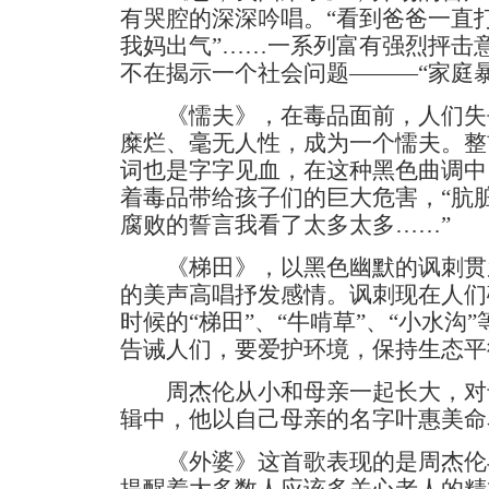
有哭腔的深深吟唱。“看到爸爸一直打
我妈出气”……一系列富有强烈抨击
不在揭示一个社会问题———“家庭暴
《懦夫》，在毒品面前，人们失
糜烂、毫无人性，成为一个懦夫。整
词也是字字见血，在这种黑色曲调中
着毒品带给孩子们的巨大危害，“肮
腐败的誓言我看了太多太多……”
《梯田》，以黑色幽默的讽刺贯
的美声高唱抒发感情。讽刺现在人们
时候的“梯田”、“牛啃草”、“小水沟
告诫人们，要爱护环境，保持生态平
周杰伦从小和母亲一起长大，对
辑中，他以自己母亲的名字叶惠美命
《外婆》这首歌表现的是周杰伦