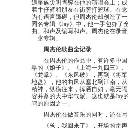
追星族尖叫陶醉在他的演唱会上；成
着牛仔裤和朋友在街旁打篮球。在念
为有语言障碍，但周杰伦却创造了一
同名专辑《Jay》中，他一手包办了
曲、和声及编写和声。周杰伦在录音
一张专辑。
周杰伦歌曲全记录
在周杰伦的作品中，有许多中国
早的《娘子》、《上海一九四三》、
《龙拳》、《东风破》，再到《将军
地盘》，他的曲风从塞北到江南，从
精神，纵横往来，挥洒自如，毫无隔
容并蓄的大中华气派。这也就是Jay
鸣的原因之一。
周杰伦在做音乐的同时，还在写
《爸，我回来了》，开场的雷声