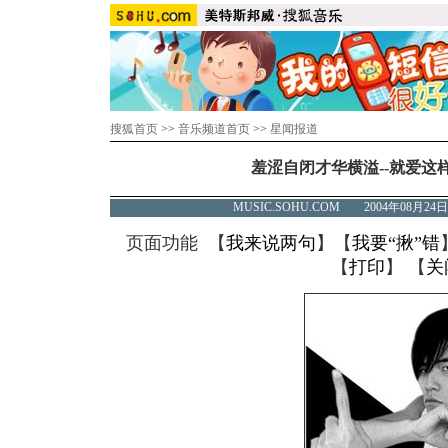
搜狐首页
>>
音乐频道首页
>>
星闻报道
羞涩自闭才华横溢--就爱这样
MUSIC.SOHU.COM 2004年08月
页面功能 【
我来说两句
】【
我要“揪”错
【
打印
】 【
关