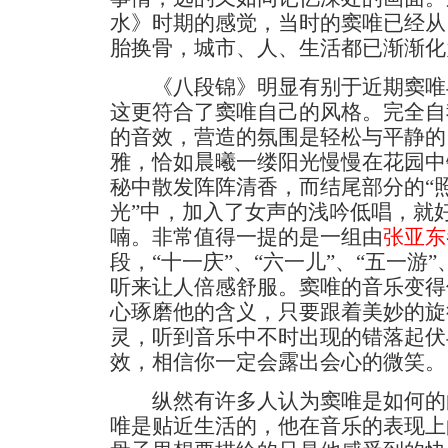
水》时期的感觉，当时的窦唯已经从
胎换骨，城市、人、生活都已渐渐化
《八段锦》明显有别于近期窦唯
这更符合了窦唯自己的风格。完全自
的音效，营造的氛围是轻松与平静的
雅，恰如晨曦一缕阳光慢慢在花园中
秘中散发阵阵清香，而结尾部分的“照
光”中，加入了女声的浅吟低唱，就
喃。非常值得一提的是一组由
张亚东
段，“十一庆”、“六一儿”、“五一游
听来让人倍感舒服。窦唯的音乐变得
心琢磨他的含义，只要跟着美妙的旋
灵，听到音乐中不时出现的错落起伏与
效，相信你一定会露出会心的微笑。
纵然有许多人认为窦唯是如何的
唯是贴近生活的，他在音乐的表现上