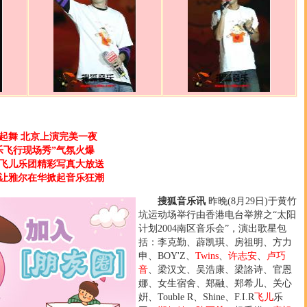
起舞 北京上演完美一夜
乐飞行现场秀”气氛火爆
飞儿乐团精彩写真大放送
”让雅尔在华掀起音乐狂潮
搜狐音乐讯
昨晚(8月29日)于黄竹
坑运动场举行由香港电台举辨之“太阳
计划2004南区音乐会”，演出歌星包
括：李克勤、薜凯琪、房祖明、方力
申、BOY'Z、
Twins
、
许志安
、
卢巧
音
、梁汉文、吴浩康、梁詻诗、官恩
娜、女生宿舍、郑融、郑希儿、关心
姸、Touble R、Shine、F.I.R
飞儿
乐