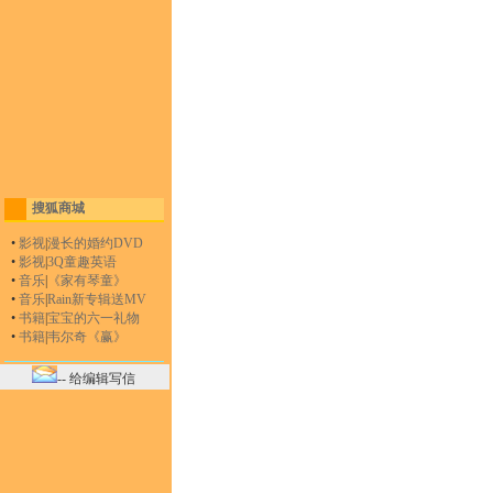
搜狐商城
•
影视
|
漫长的婚约DVD
•
影视
|
3Q童趣英语
•
音乐
|
《家有琴童》
•
音乐
|
Rain新专辑送MV
•
书籍
|
宝宝的六一礼物
•
书籍
|
韦尔奇《赢》
-- 给编辑写信