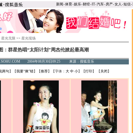
新闻
-
体育
-
娱乐
-
财经
-
IT
-
汽车
-
房产
-
女人
-
短信
-
>
星光无限
>>
星光现场
图：群星热唱“太阳计划”周杰伦掀起最高潮
C.SOHU.COM 2004年08月30日09:25 来源：搜狐音乐
说两句
】【
我要“揪”错
】【
推荐
】【字体：
大
中
小
】【
打印
】 【
关闭
】