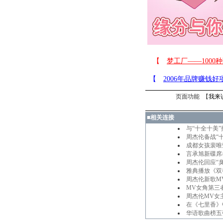
页面功能 【
我来
■
相关连接
与“十全十美
周杰伦备战“
成都女孩裴唯
言承旭新碟席
周杰伦回应“
雅典播放《双
周杰伦新歌M
MV女角第三者
周杰伦MV女
在《七里香》
华语歌曲榜五