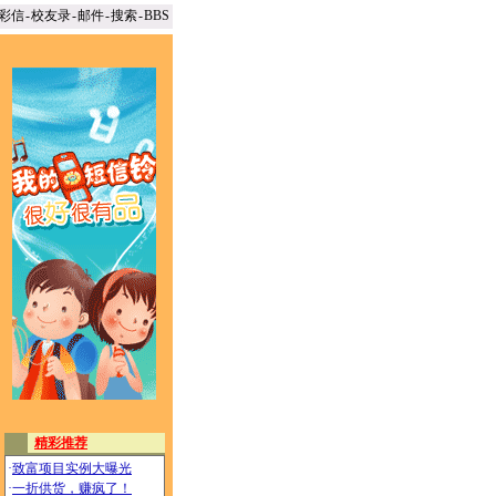
彩信
-
校友录
-
邮件
-
搜索
-
BBS