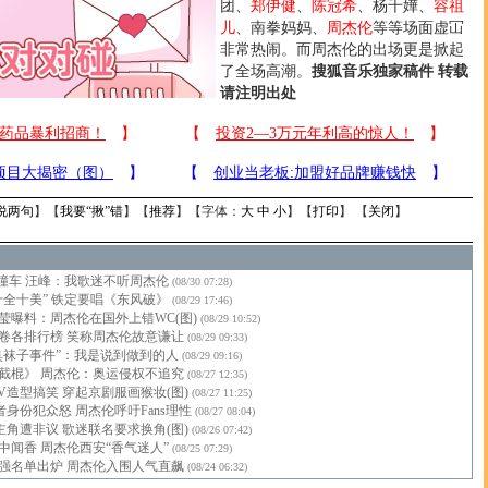
团、
郑伊健
、
陈冠希
、杨千嬅、
容祖
儿
、南拳妈妈、
周杰伦
等等场面虚冚
非常热闹。而周杰伦的出场更是掀起
了全场高潮。
搜狐音乐独家稿件 转载
请注明出处
说两句
】【
我要“揪”错
】【
推荐
】【字体：
大
中
小
】【
打印
】 【
关闭
】
”撞车 汪峰：我歌迷不听周杰伦
(08/30 07:28)
十全十美” 铁定要唱《东风破》
(08/29 17:46)
莹曝料：周杰伦在国外上错WC(图)
(08/29 10:52)
卷各排行榜 笑称周杰伦故意谦让
(08/29 09:33)
臭袜子事件”：我是说到做到的人
(08/29 09:16)
截棍》 周杰伦：奥运侵权不追究
(08/27 12:35)
V造型搞笑 穿起京剧服画猴妆(图)
(08/27 11:25)
身份犯众怒 周杰伦呼吁Fans理性
(08/27 08:04)
主角遭非议 歌迷联名要求换角(图)
(08/26 07:42)
中闻香 周杰伦西安“香气迷人”
(08/25 07:29)
强名单出炉 周杰伦入围人气直飙
(08/24 06:32)