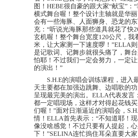
图！HEBE很自豪的跟大家“献宝”
横式舞台喔！整个设计主轴就是华丽
会有一些海豚、人面狮身、恐龙的东西
充：“听说光海豚那些道具就花了快2
玄机喔！整个舞台宽度120公尺，我
米，让大家测一下速度啰！”ELLA
是记歌词、记舞步就很头痛了，舞台
怕耶！不过我们一定会努力，一定让
的演出！”
S.H.E的演唱会训练课程，进入
天主要都在加强边跳舞、边唱歌的功
呈现最完美的演出。ELLA代表发言
都一定唱现场，这样才对得起花钱买
们喔！”面对日渐逼近的演唱会，S.H
情！ELLA首先表示：“不知道耶！
像没啥感觉！不过只要有人提起，心
下！”SELINA连忙摀住耳朵直要大