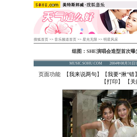
搜狐首页
>>
音乐频道首页
>>
星光无限
>>
明星风采
组图：SHE演唱会造型首次曝
MUSIC.SOHU.COM 2004年08月3
页面功能 【
我来说两句
】【
我要“揪”错
【
打印
】 【
关