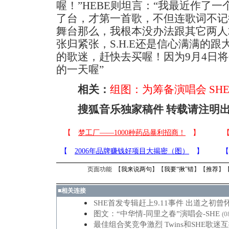
喔！”HEBE则坦言：“我最近作了
了台，才第一首歌，不但连歌词不记
舞台那么，我根本没办法跟其它两人
张归紧张，S.H.E还是信心满满的
的歌迷，赶快去买喔！因为9月4日将会
的一天喔”
相关：
组图：为筹备演唱会 SH
搜狐音乐独家稿件 转载请注明
页面功能 【
我来说两句
】【
我要“揪”错
】【
推荐
】
■
相关连接
SHE首发专辑赶上9.11事件 出道之初曾
图文：“中华情-同里之春”演唱会-SHE
(0
最佳组合奖竞争激烈 Twins和SHE歌迷