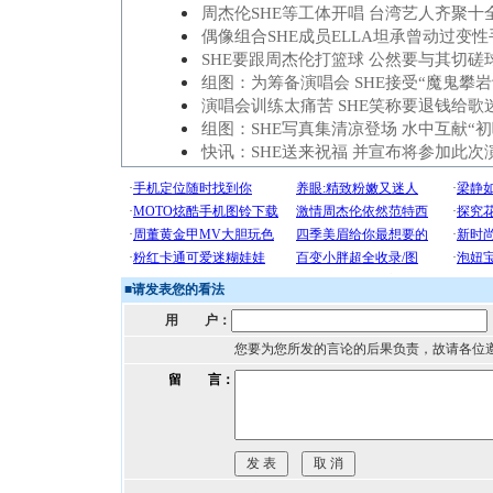
周杰伦SHE等工体开唱 台湾艺人齐聚十
偶像组合SHE成员ELLA坦承曾动过变性
SHE要跟周杰伦打篮球 公然要与其切磋球
组图：为筹备演唱会 SHE接受“魔鬼攀岩
演唱会训练太痛苦 SHE笑称要退钱给歌迷
组图：SHE写真集清凉登场 水中互献“初
快讯：SHE送来祝福 并宣布将参加此次
■
请发表您的看法
用 户：
您要为您所发的言论的后果负责，故请各位
留 言：