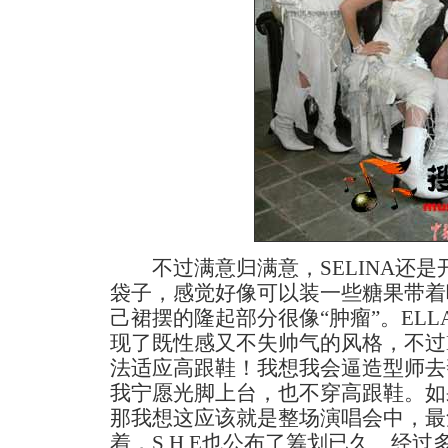
不过满意归满意，SELINA还是
袋子，感觉好像可以装一些糖果带着吃
己裙摆的隆起部分很像“肿瘤”。EL
现了既性感又不失帅气的风格，不过E
法适应高跟鞋！我想我会逼造型师去
我宁愿光脚上台，也不穿高跟鞋。如
那我想这应该就是整场演唱会中，最
着，S.H.E也公布了筹划已久、经