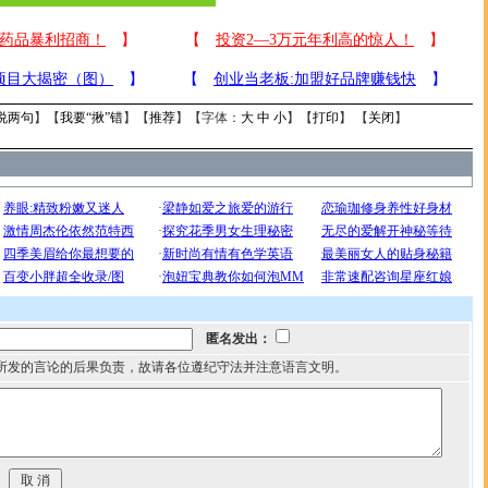
说两句
】【
我要“揪”错
】【
推荐
】【字体：
大
中
小
】【
打印
】 【
关闭
】
匿名发出：
所发的言论的后果负责，故请各位遵纪守法并注意语言文明。