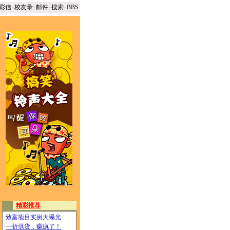
彩信
-
校友录
-
邮件
-
搜索
-
BBS