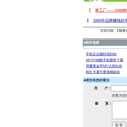
页面功能 【
我来
■
相关连接
■
请发表您的看法
用 户：
您要为您
留 言：