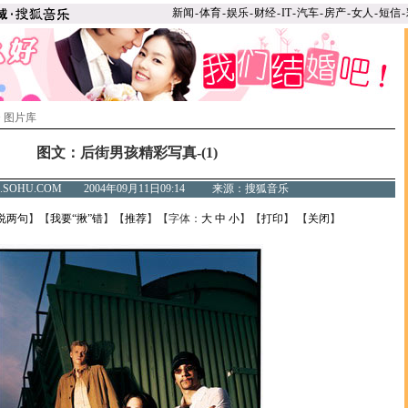
新闻
-
体育
-
娱乐
-
财经
-
IT
-
汽车
-
房产
-
女人
-
短信
-
>
图片库
图文：后街男孩精彩写真-(1)
C.SOHU.COM 2004年09月11日09:14 来源：搜狐音乐
说两句
】【
我要“揪”错
】【
推荐
】【字体：
大
中
小
】【
打印
】 【
关闭
】