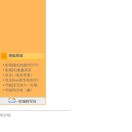
搜狐商城
•
影视
|
漫长的婚约DVD
•
影视
|
3Q童趣英语
•
音乐
|
《家有琴童》
•
音乐
|
Rain新专辑送MV
•
书籍
|
宝宝的六一礼物
•
书籍
|
韦尔奇《赢》
-- 给编辑写信
司介绍