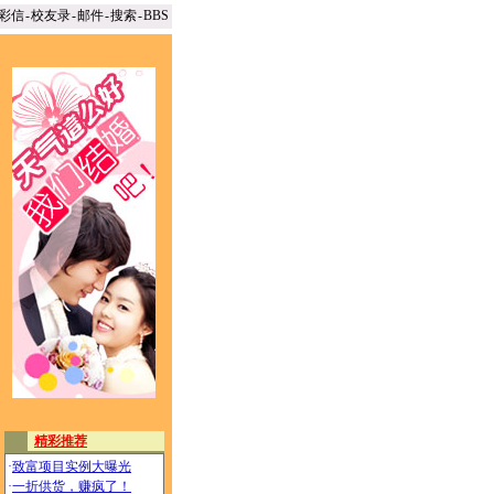
彩信
-
校友录
-
邮件
-
搜索
-
BBS