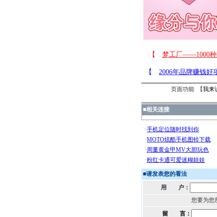
页面功能 【
我来
■
相关连接
■
请发表您的看法
用 户：
您要为您
留 言：