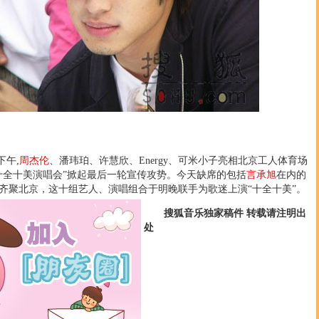
下午,
周杰伦
、潘玮珀、许慧欣、Energy、可米小子亮相北京工人体育场
十全十美演唱会”掀起最后一轮宣传攻势。今天缺席的包括
言承旭
在内的
齐聚北京，这十组艺人、演唱组合于明晚联手为歌迷上演“十全十美
”。
搜狐音乐独家稿件 转载请注明出
处