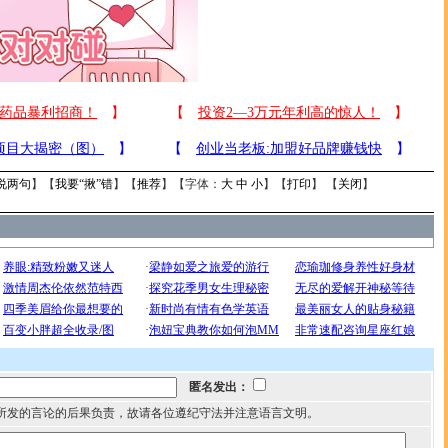
说两句
】【
我要“揪”错
】【
推荐
】【字体：
大
中
小
】【
打印
】 【
关闭
】
匿名发出：
所发的言论的后果负责，故请各位遵纪守法并注意语言文明。