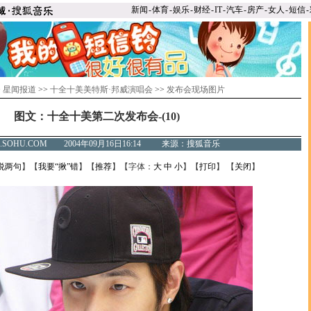
新闻
-
体育
-
娱乐
-
财经
-
IT
-
汽车
-
房产
-
女人
-
短信
-
>
星闻报道
>>
十全十美美特斯·邦威演唱会
>>
发布会现场图片
图文：十全十美第二次发布会-(10)
C.SOHU.COM 2004年09月16日16:14 来源：搜狐音乐
说两句
】【
我要“揪”错
】【
推荐
】【字体：
大
中
小
】【
打印
】 【
关闭
】