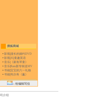
搜狐商城
•
影视
|
漫长的婚约DVD
•
影视
|
3Q童趣英语
•
音乐
|
《家有琴童》
•
音乐
|
Rain新专辑送MV
•
书籍
|
宝宝的六一礼物
•
书籍
|
韦尔奇《赢》
-- 给编辑写信
司介绍