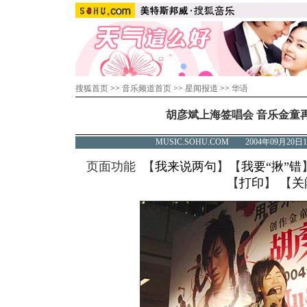
搜狐首页
>>
音乐频道首页
>>
星闻报道
>>
华语
胡彦斌上海签唱会 音乐金童再燃
MUSIC.SOHU.COM 2004年09月2
页面功能 【
我来说两句
】【
我要“揪”错
【
打印
】 【
关