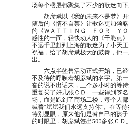
场每个楼层都聚集了不少的歌迷向下
胡彦斌以《我的未来不是梦》开
随后的《情不自禁》让歌迷更加领略
的《ＷＡＴＴＩＮＧ ＦＯＲ ＹＯ
感性的一面，轻快动人的《干脆点》
不远千里赶到上海的歌迷为了小天王
祝福，给了胡彦斌极大的鼓舞，他一
出。
六点半签售活动正式开始，已经等
不及待的呼唤着胡彦斌的名字。第一
奋的说不出话来，三个多小时的等待
重复买了好几张ＣＤ。一些得到签名
场，而是跑到了商场二楼，每个人都
喊着“斌斌我们永远支持你”。在等
特别显眼，原来他们是替自己的孩子
的时限里，胡彦斌签出500多张ＣＤ