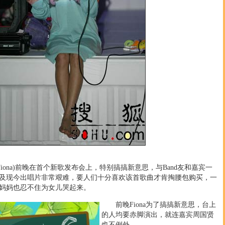
Fiona)前晚在首个新歌发布会上，特别搞搞新意思，与Band友和嘉宾一
及现今出唱片非常艰难，要人们十分喜欢该首歌曲才肯掏腰包购买，一
妈妈也忍不住为女儿哭起来。
前晚Fiona为了搞搞新意思，台上
的人均要赤脚演出，就连嘉宾周国贤
也不例外。