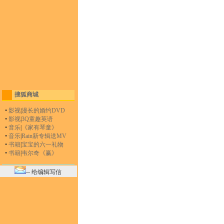
搜狐商城
•
影视
|
漫长的婚约DVD
•
影视
|
3Q童趣英语
•
音乐
|
《家有琴童》
•
音乐
|
Rain新专辑送MV
•
书籍
|
宝宝的六一礼物
•
书籍
|
韦尔奇《赢》
-- 给编辑写信