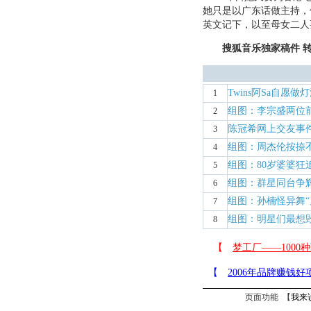
她只是以广东话做主持，
英文记下，以至母女二人
搜狐音乐独家稿件 
Twins阿Sa自愿做
1
组图：李宗盛两位
2
陈冠希网上交友事
3
组图：周杰伦按捺
4
组图：80岁婆婆狂
5
组图：群星同台争
6
组图：孙楠怪异舞“
7
组图：明星们最想
8
页面功能 【
我来