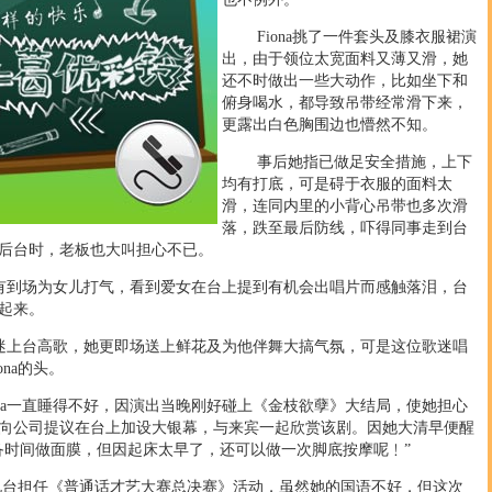
Fiona挑了一件套头及膝衣服裙演
出，由于领位太宽面料又薄又滑，她
还不时做出一些大动作，比如坐下和
俯身喝水，都导致吊带经常滑下来，
更露出白色胸围边也懵然不知。
事后她指已做足安全措施，上下
均有打底，可是碍于衣服的面料太
滑，连同内里的小背心吊带也多次滑
落，跌至最后防线，吓得同事走到台
后台时，老板也大叫担心不已。
有到场为女儿打气，看到爱女在台上提到有机会出唱片而感触落泪，台
起来。
迷上台高歌，她更即场送上鲜花及为他伴舞大搞气氛，可是这位歌迷唱
na的头。
a一直睡得不好，因演出当晚刚好碰上《金枝欲孽》大结局，使她担心
向公司提议在台上加设大银幕，与来宾一起欣赏该剧。因她大清早便醒
备时间做面膜，但因起床太早了，还可以做一次脚底按摩呢﹗”
担任《普通话才艺大赛总决赛》活动，虽然她的国语不好，但这次