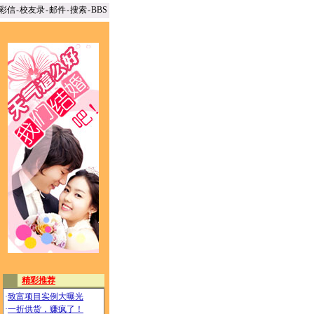
彩信
-
校友录
-
邮件
-
搜索
-
BBS