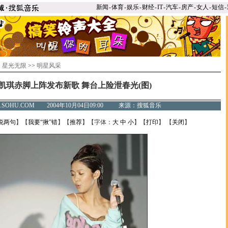
新闻
-
体育
-
娱乐
-
财经
-
IT
-
汽车
-
房产
-
女人
-
短信
-
>
星光无限
>>
明星风采
凯琪赤脚上阵发布新歌 舞台上险泄春光(图)
C.SOHU.COM 2004年10月04日09:00 来源：搜狐音乐
说两句
】【
我要“揪”错
】【
推荐
】【字体：
大
中
小
】【
打印
】 【
关闭
】