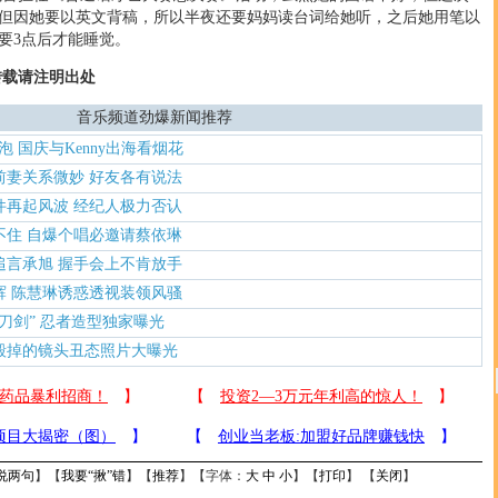
但因她要以英文背稿，所以半夜还要妈妈读台词给她听，之后她用笔以
要3点后才能睡觉。
转载请注明出处
音乐频道劲爆新闻推荐
灯泡 国庆与Kenny出海看烟花
前妻关系微妙 好友各有说法
件再起风波 经纪人极力否认
不住 自爆个唱必邀请蔡依琳
追言承旭 握手会上不肯放手
辉 陈慧琳诱惑透视装领风骚
刀剑” 忍者造型独家曝光
毁掉的镜头丑态照片大曝光
说两句
】【
我要“揪”错
】【
推荐
】【字体：
大
中
小
】【
打印
】 【
关闭
】