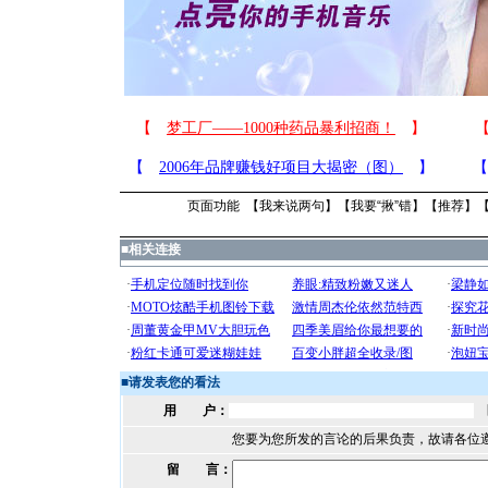
页面功能 【
我来说两句
】【
我要“揪”错
】【
推荐
】
■
相关连接
■
请发表您的看法
用 户：
您要为您所发的言论的后果负责，故请各位
留 言：