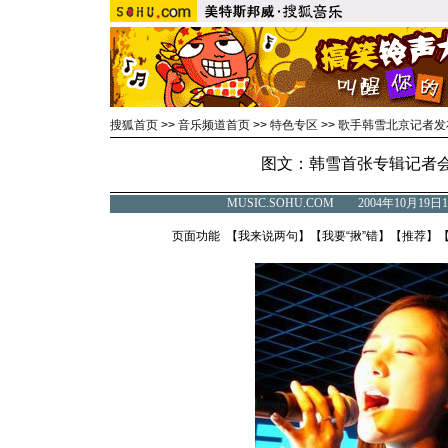
搜狐首页
>>
音乐频道首页
>>
特色专区
>>
歌手韩雪北京记者发
图文：韩雪首张专辑记者会精
MUSIC.SOHU.COM 2004年10月1
页面功能 【
我来说两句
】【
我要“揪”错
】【
推荐
】