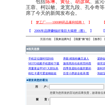
包括
陈琳
、
黄征
、
胡彦斌
、蓝沁
王蓉、柯以敏、龙宽九段、孔令奇等
席了今天的新闻发布会。
页面功能 【
我来说两句
】【
我要“揪”错
】【
推荐
】
■
相关连接
■
请发表您的看法
用 户：
您要为您所发的言论的后果负责，故请各位
留 言：