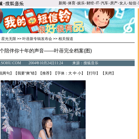
新闻
-
体育
-
娱乐
-
财经
-
IT
-
汽车
-
房产
-
女人
-
短信
-
>
星光无限
>>
叶蓓新专辑发布会
>>
相关报道
个陪伴你十年的声音——叶蓓完全档案(图)
C.SOHU.COM 2004年10月24日11:24 来源：搜狐音乐
说两句
】【
我要“揪”错
】【
推荐
】【字体：
大
中
小
】【
打印
】 【
关闭
】