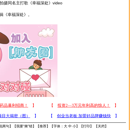
摄同名主打歌《幸福深处》video
辑《幸福深处》。
说两句
】【
我要“揪”错
】【
推荐
】【字体：
大
中
小
】【
打印
】 【
关闭
】