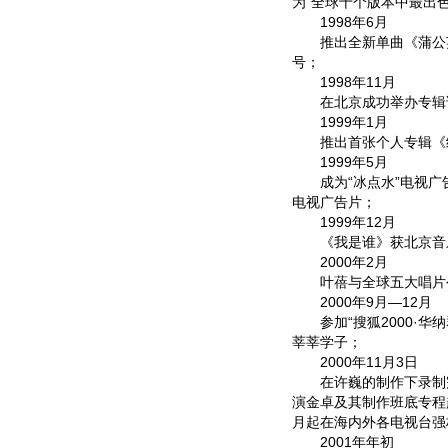
为“全球十个版本中最出
1998年6月
推出全新单曲《蒲公英
号；
1998年11月
在北京成功举办专辑
1999年1月
推出首张个人专辑《
1999年5月
成为“冰点水”电视广
电视广告片；
1999年12月
《我是谁》获北京音乐台
2000年2月
叶蓓与全球五大唱片公
2000年9月—12月
参加“搜狐2000·华
莘莘学子；
2000年11月3日
在许巍的制作下录制完
演金卓及其制作班底专程赴
月起在海内外各电视台强
2001年年初