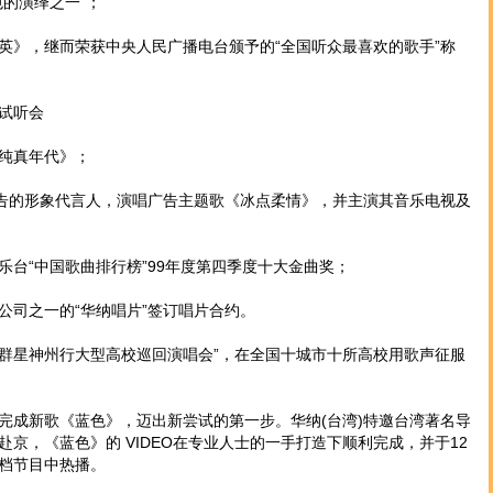
色的演绎之一”；
》，继而荣获中央人民广播电台颁予的“全国听众最喜欢的歌手”称
试听会
纯真年代》；
告的形象代言人，演唱广告主题歌《冰点柔情》，并主演其音乐电视及
“中国歌曲排行榜”99年度第四季度十大金曲奖；
司之一的“华纳唱片”签订唱片合约。
纳群星神州行大型高校巡回演唱会”，在全国十城市十所高校用歌声征服
成新歌《蓝色》，迈出新尝试的第一步。华纳(台湾)特邀台湾著名导
京，《蓝色》的 VIDEO在专业人士的一手打造下顺利完成，并于12
档节目中热播。