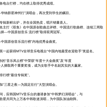
电台打榜，均在榜上取得优秀成绩。
-华纳群星神州行”演唱会，再次受到学生的瞩目。
辑新鲜出炉，并在全国热卖，唱片销量喜人。
主打《双鱼》在中国原创歌曲总评榜、中国流行歌曲榜、连续三周取
择---中国原创音乐 流行榜”取得双周冠军。
-中国原创音乐流行榜”内地优秀金曲奖。
起获得MTV全球音乐电视台“中国内地最受欢迎歌手”奖提名。
“音乐风云榜”中荣获“年度十大金曲奖”及“年度
人摘取两个重要奖项，成为女歌手中名副其实的大赢家。
行榜“最佳专辑奖”。
“三星之夜—为国足壮行”大型演唱会。
应韩国MTV音乐台的邀请参加“中韩梦幻演唱会”，与
星共同为上万各中韩歌迷演唱，为中国队加油助阵。