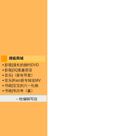
搜狐商城
•
影视
|
漫长的婚约DVD
•
影视
|
3Q童趣英语
•
音乐
|
《家有琴童》
•
音乐
|
Rain新专辑送MV
•
书籍
|
宝宝的六一礼物
•
书籍
|
韦尔奇《赢》
-- 给编辑写信