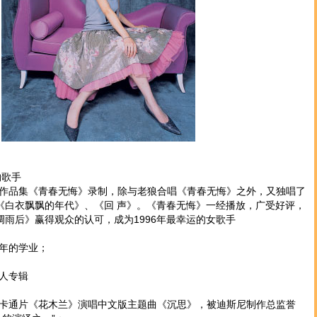
约歌手
品集《青春无悔》录制，除与老狼合唱《青春无悔》之外，又独唱了
《白衣飘飘的年代》、《回 声》。《青春无悔》一经播放，广受好评，
调雨后》赢得观众的认可，成为1996年最幸运的女歌手
年的学业；
人专辑
通片《花木兰》演唱中文版主题曲《沉思》，被迪斯尼制作总监誉