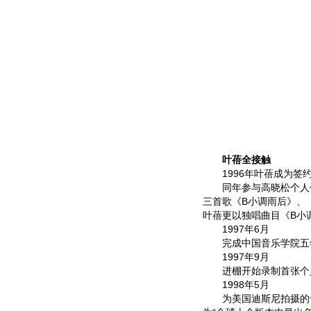
叶蓓全接触
1996年叶蓓成为签
同年参与高晓松个人作
三首歌《B小调雨后》、
叶蓓更以独唱曲目《B小
1997年6月
完成中国音乐学院五
1997年9月
进棚开始录制首张个
1998年5月
为美国迪斯尼拍摄的卡