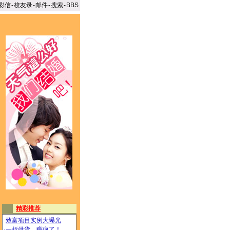
彩信
-
校友录
-
邮件
-
搜索
-
BBS