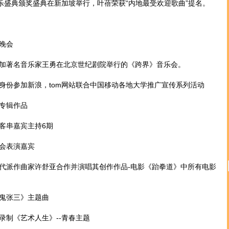
V音乐盛典颁奖盛典在新加坡举行，叶蓓荣获“内地最受欢迎歌曲”提名。
晚会
著名音乐家王勇在北京世纪剧院举行的《跨界》音乐会。
份参加新浪，tom网站联合中国移动各地大学推广宣传系列活动
专辑作品
串嘉宾主持6期
会表演嘉宾
派作曲家许舒亚合作并演唱其创作作品-电影《跆拳道》中所有电影
鬼张三》主题曲
制《艺术人生》--青春主题