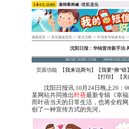
搜狐首页
>>
音乐频道首页
>>
星光无限
>>
叶蓓新专辑发布会
>
沈阳日报：华纳宣传新手法-
MUSIC.SOHU.COM 2004年10月2
页面功能 【
我来说两句
】【
我要“揪”错
【
打印
】 【
关
沈阳日报讯 10月24日晚上20：00
某网站共同推出
叶蓓
最新专辑《幸福
而叶蓓当天的日常生活，也将全程网
创了一种宣传方式的先河。