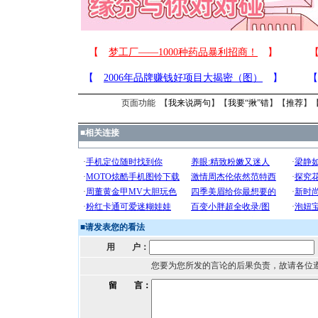
页面功能 【
我来说两句
】【
我要“揪”错
】【
推荐
】
■
相关连接
■
请发表您的看法
用 户：
您要为您所发的言论的后果负责，故请各位
留 言：