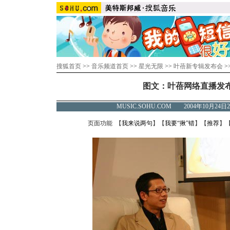
搜狐首页
>>
音乐频道首页
>>
星光无限
>>
叶蓓新专辑发布会
>
图文：叶蓓网络直播发布会
MUSIC.SOHU.COM 2004年10月2
页面功能 【
我来说两句
】【
我要“揪”错
】【
推荐
】