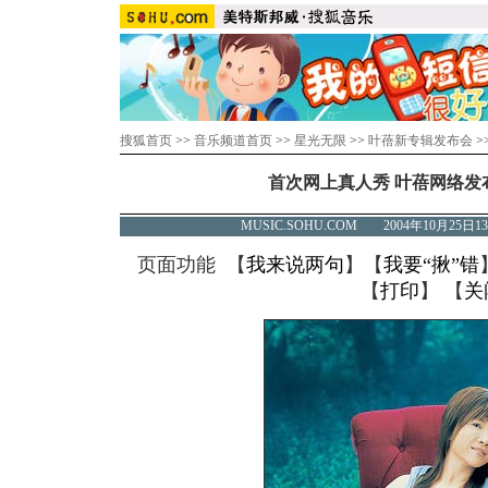
搜狐首页
>>
音乐频道首页
>>
星光无限
>>
叶蓓新专辑发布会
>
首次网上真人秀 叶蓓网络发
MUSIC.SOHU.COM 2004年10月2
页面功能 【
我来说两句
】【
我要“揪”错
【
打印
】 【
关