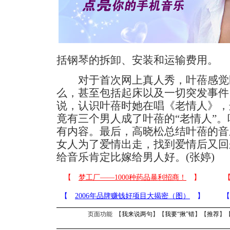
括钢琴的拆卸、安装和运输费用。
对于首次网上真人秀，叶蓓感觉既
么，甚至包括起床以及一切突发事件
说，认识叶蓓时她在唱《老情人》，
竟有三个男人成了叶蓓的“老情人”
有内容。最后，高晓松总结叶蓓的音
女人为了爱情出走，找到爱情后又回
给音乐肯定比嫁给男人好。(张婷)
页面功能 【
我来说两句
】【
我要“揪”错
】【
推荐
】