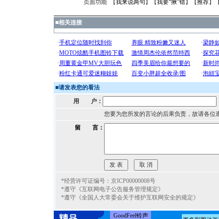
页面功能 【
我来说两句
】【
我要“揪”错
】【
推荐
】
■
相关连接
■
请发表您的看法
用 户：
您要为您所发的言论的后果负责，故请各位
留 言：
*经营许可证编号：京ICP00000008号
*遵守《互联网电子公告服务管理规定》
*遵守《全国人大常委会关于维护互联网安全的规定》