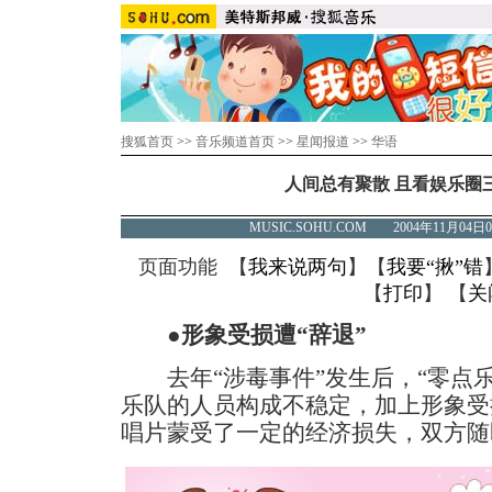
搜狐首页
>>
音乐频道首页
>>
星闻报道
>>
华语
人间总有聚散 且看娱乐圈
MUSIC.SOHU.COM 2004年11月0
页面功能 【
我来说两句
】【
我要“揪”错
【
打印
】 【
关
●形象受损遭“辞退”
去年“涉毒事件”发生后，“零点乐
乐队的人员构成不稳定，加上形象受
唱片蒙受了一定的经济损失，双方随